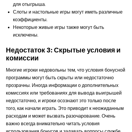
для отыгрыша.
Слоты и настольные игры могут иметь различные
коэффициенты.
Некоторые живые игры также могут быть
исключены.
Недостаток 3: Скрытые условия и
комиссии
Многие игроки недовольны тем, что условия бонусной
программы могут быть скрыты или недостаточно
прозрачны. Иногда информации о дополнительных
комиссиях или требованиях для вывода выигрышей
недостаточно, и игроки осознают это только после
того, как начали играть. Это приводит к неожиданным
расходам и может вызвать разочарование. Очень
важно всегда внимательно читать условия
использования бонусов и задавать вопросы службе