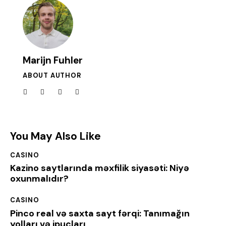
Marijn Fuhler
ABOUT AUTHOR
You May Also Like
CASINO
Kazino saytlarında məxfilik siyasəti: Niyə
oxunmalıdır?
CASINO
Pinco real və saxta sayt fərqi: Tanımağın
yolları və ipucları