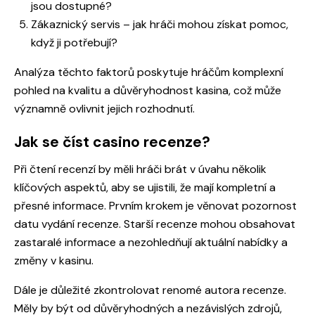
jsou dostupné?
Zákaznický servis – jak hráči mohou získat pomoc,
když ji potřebují?
Analýza těchto faktorů poskytuje hráčům komplexní
pohled na kvalitu a důvěryhodnost kasina, což může
významně ovlivnit jejich rozhodnutí.
Jak se číst casino recenze?
Při čtení recenzí by měli hráči brát v úvahu několik
klíčových aspektů, aby se ujistili, že mají kompletní a
přesné informace. Prvním krokem je věnovat pozornost
datu vydání recenze. Starší recenze mohou obsahovat
zastaralé informace a nezohledňují aktuální nabídky a
změny v kasinu.
Dále je důležité zkontrolovat renomé autora recenze.
Měly by být od důvěryhodných a nezávislých zdrojů,