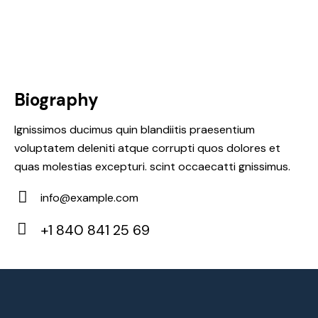
Biography
Ignissimos ducimus quin blandiitis praesentium
voluptatem deleniti atque corrupti quos dolores et
quas molestias excepturi. scint occaecatti gnissimus.
info@example.com
E-
+1 840 841 25 69
m
Ph
ail:
on
e: