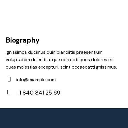
Biography
Ignissimos ducimus quin blandiitis praesentium
voluptatem deleniti atque corrupti quos dolores et
quas molestias excepturi. scint occaecatti gnissimus.
info@example.com
E-
+1 840 841 25 69
m
Ph
ail:
on
e: