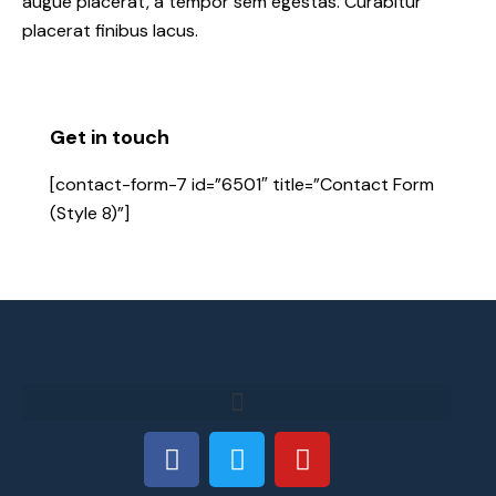
augue placerat, a tempor sem egestas. Curabitur
placerat finibus lacus.
Get in touch
[contact-form-7 id=”6501″ title=”Contact Form
(Style 8)”]