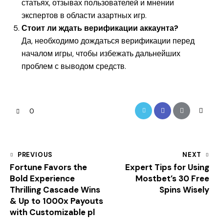
статьях, отзывах пользователей и мнении
экспертов в области азартных игр.
Стоит ли ждать верификации аккаунта?
Да, необходимо дождаться верификации перед
началом игры, чтобы избежать дальнейших
проблем с выводом средств.
0
PREVIOUS
NEXT
Fortune Favors the
Expert Tips for Using
Bold Experience
Mostbet’s 30 Free
Thrilling Cascade Wins
Spins Wisely
& Up to 1000x Payouts
with Customizable pl