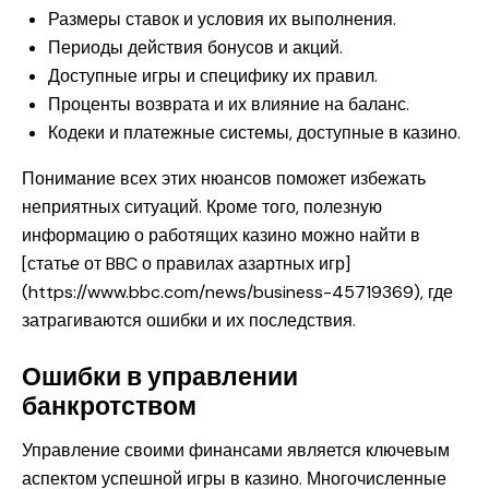
Размеры ставок и условия их выполнения.
Периоды действия бонусов и акций.
Доступные игры и специфику их правил.
Проценты возврата и их влияние на баланс.
Кодеки и платежные системы, доступные в казино.
Понимание всех этих нюансов поможет избежать
неприятных ситуаций. Кроме того, полезную
информацию о работящих казино можно найти в
[статье от BBC о правилах азартных игр]
(https://www.bbc.com/news/business-45719369), где
затрагиваются ошибки и их последствия.
Ошибки в управлении
банкротством
Управление своими финансами является ключевым
аспектом успешной игры в казино. Многочисленные