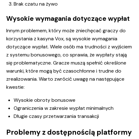
Brak czatu na żywo
Wysokie wymagania dotyczące wypłat
Innym problemem, który może zniechęcać graczy do
korzystania z kasyna Vox, są wysokie wymagania
dotyczące wypłat. Wiele osób ma trudności z wyjściem
z systemu bonusowego, co sprawia, że wypłaty stają
się problematyczne. Gracze muszą spełnić określone
warunki, które mogą być czasochłonne i trudne do
zrealizowania. Warto zwrócić uwagę na następujące
kwestie:
Wysokie obroty bonusowe
Ograniczenia w zakresie wypłat minimalnych
Długie czasy przetwarzania transakcji
Problemy z dostępnością platformy