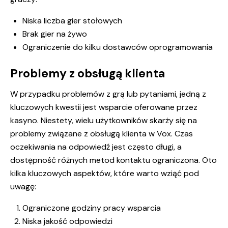
Niska liczba gier stołowych
Brak gier na żywo
Ograniczenie do kilku dostawców oprogramowania
Problemy z obsługą klienta
W przypadku problemów z grą lub pytaniami, jedną z
kluczowych kwestii jest wsparcie oferowane przez
kasyno. Niestety, wielu użytkowników skarży się na
problemy związane z obsługą klienta w Vox. Czas
oczekiwania na odpowiedź jest często długi, a
dostępność różnych metod kontaktu ograniczona. Oto
kilka kluczowych aspektów, które warto wziąć pod
uwagę:
Ograniczone godziny pracy wsparcia
Niska jakość odpowiedzi