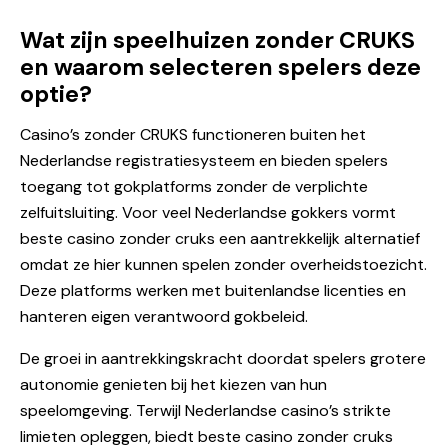
Wat zijn speelhuizen zonder CRUKS
en waarom selecteren spelers deze
optie?
Casino’s zonder CRUKS functioneren buiten het
Nederlandse registratiesysteem en bieden spelers
toegang tot gokplatforms zonder de verplichte
zelfuitsluiting. Voor veel Nederlandse gokkers vormt
beste casino zonder cruks een aantrekkelijk alternatief
omdat ze hier kunnen spelen zonder overheidstoezicht.
Deze platforms werken met buitenlandse licenties en
hanteren eigen verantwoord gokbeleid.
De groei in aantrekkingskracht doordat spelers grotere
autonomie genieten bij het kiezen van hun
speelomgeving. Terwijl Nederlandse casino’s strikte
limieten opleggen, biedt beste casino zonder cruks