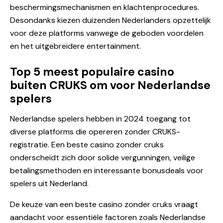
beschermingsmechanismen en klachtenprocedures.
Desondanks kiezen duizenden Nederlanders opzettelijk
voor deze platforms vanwege de geboden voordelen
en het uitgebreidere entertainment.
Top 5 meest populaire casino
buiten CRUKS om voor Nederlandse
spelers
Nederlandse spelers hebben in 2024 toegang tot
diverse platforms die opereren zonder CRUKS-
registratie. Een beste casino zonder cruks
onderscheidt zich door solide vergunningen, veilige
betalingsmethoden en interessante bonusdeals voor
spelers uit Nederland.
De keuze van een beste casino zonder cruks vraagt
aandacht voor essentiële factoren zoals Nederlandse