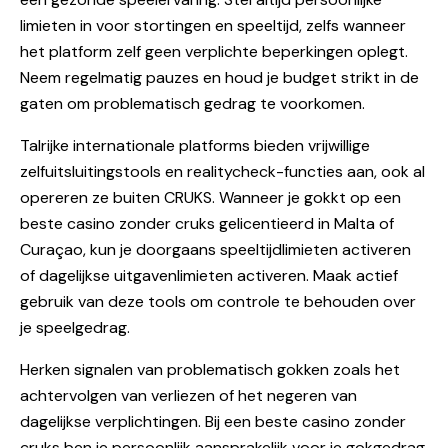
limieten in voor stortingen en speeltijd, zelfs wanneer
het platform zelf geen verplichte beperkingen oplegt.
Neem regelmatig pauzes en houd je budget strikt in de
gaten om problematisch gedrag te voorkomen.
Talrijke internationale platforms bieden vrijwillige
zelfuitsluitingstools en realitycheck-functies aan, ook al
opereren ze buiten CRUKS. Wanneer je gokkt op een
beste casino zonder cruks gelicentieerd in Malta of
Curaçao, kun je doorgaans speeltijdlimieten activeren
of dagelijkse uitgavenlimieten activeren. Maak actief
gebruik van deze tools om controle te behouden over
je speelgedrag.
Herken signalen van problematisch gokken zoals het
achtervolgen van verliezen of het negeren van
dagelijkse verplichtingen. Bij een beste casino zonder
cruks ben je persoonlijk aansprakelijk voor je gokgedrag,