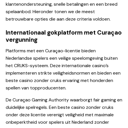
klantenondersteuning, snelle betalingen en een breed
spelaanbod. Hieronder tonen we de meest
betrouwbare opties die aan deze criteria voldoen.
Internationaal gokplatform met Curaçao
vergunning
Platforms met een Curaçao-licentie bieden
Nederlandse spelers een veilige speelomgeving buiten
het CRUKS-systeem. Deze internationale casino’s
implementeren strikte veiligheidsnormen en bieden een
beste casino zonder cruks ervaring met honderden
spellen van topproducenten.
De Curaçao Gaming Authority waarborgt fair gaming en
duidelijke spelregels. Een beste casino zonder cruks
onder deze licentie verenigt veiligheid met maximale
onbeperktheid voor spelers uit Nederland zonder